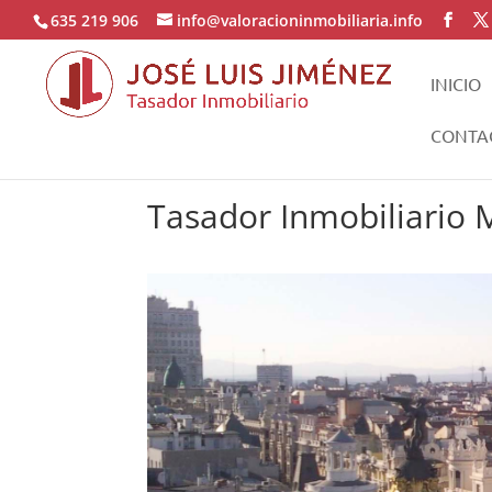
635 219 906
info@valoracioninmobiliaria.info
INICIO
CONTA
Tasador Inmobiliario 