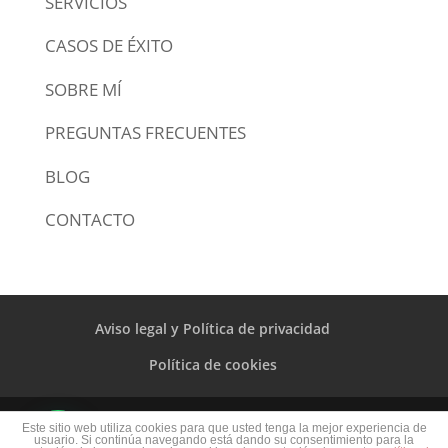
SERVICIOS
CASOS DE ÉXITO
SOBRE MÍ
PREGUNTAS FRECUENTES
BLOG
CONTACTO
Aviso legal y Política de privacidad
Política de cookies
© VALORACIÓN INMOBILIARIA 2020 |
Este sitio web utiliza cookies para que usted tenga la mejor experiencia de
usuario. Si continúa navegando está dando su consentimiento para la