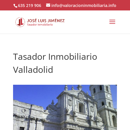
635 219 906
info@valoracioninmobiliaria.info
Tasador Inmobiliario
Valladolid