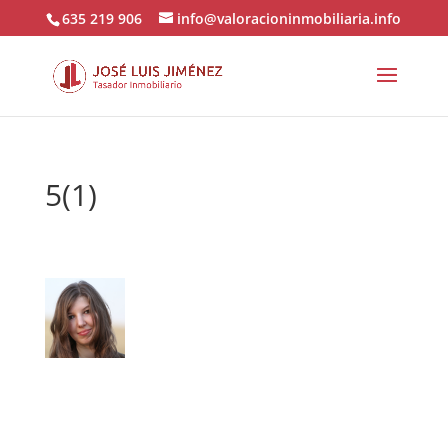
635 219 906
info@valoracioninmobiliaria.info
5(1)