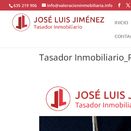
635 219 906
info@valoracioninmobiliaria.info
INICIO
CONTA
Tasador Inmobiliario_