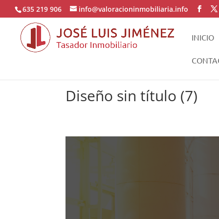
635 219 906
info@valoracioninmobiliaria.info
INICIO
CONTA
Diseño sin título (7)