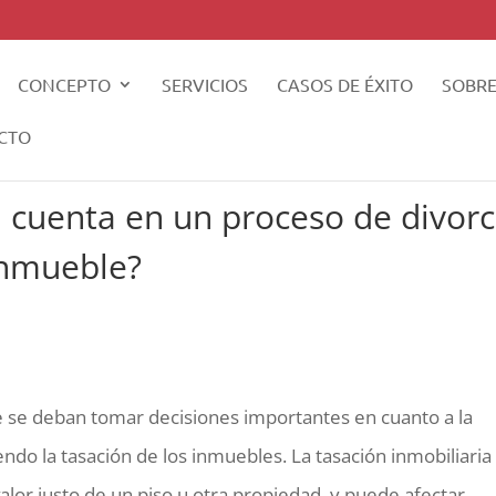
CONCEPTO
SERVICIOS
CASOS DE ÉXITO
SOBRE
CTO
 cuenta en un proceso de divorc
 inmueble?
e se deban tomar decisiones importantes en cuanto a la
endo la tasación de los inmuebles. La tasación inmobiliaria
alor justo de un piso u otra propiedad, y puede afectar