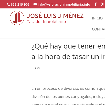
635 219 906
info@valoracioninmobiliaria.info
INICIO
CONTA
¿Qué hay que tener en
a la hora de tasar un
BLOG
En un proceso de divorcio, es común qu
división de los bienes conyugales, incluy
juega un papel crucial en determinar el v