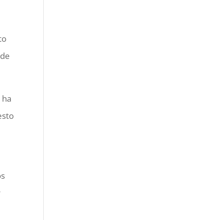
to
 de
 ha
esto
os
r