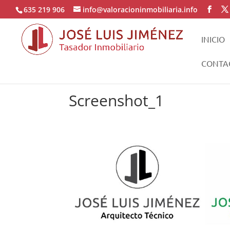
635 219 906
info@valoracioninmobiliaria.info
INICIO
CONTA
Screenshot_1