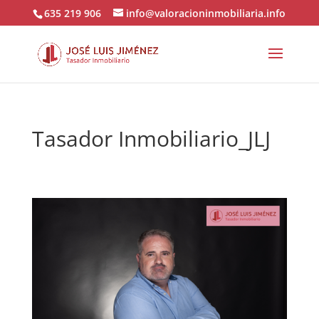
635 219 906
info@valoracioninmobiliaria.info
Tasador Inmobiliario_JLJ